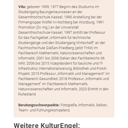
Vita:
geboren 1959; 1977 Beginn des Studiums im
Studiengang Bauingenieurwesen an der
Gesamthochschule Kassel; 1990 Anstellung bei der
Firmengruppe Wölfel in Höchberg bei Würzburg; 1991
Promotion (Dr.-Ing.) an der Universität
Gesamthochschule Kassel; 1997 Antritt der Professur
für das Fachgebiet „Informatik für technische
Studiengänge und den Studiengang Wirtschaft“ an der
Fachhochschule Gießen-Friedberg (jetzt THM) im
Fachbereich Mathematik, Naturwissenschaften und
Informatik; 2001 bis 2006 Dekan des Fachbereichs 06
MNI; 2006 bis 2015 Vizepräsident für bauliche und IT-
Infrastruktur, Internationalisierung, Bibliothek und ProMi-
Projekt; 2015 Professur „Informatik und Management“ im
Fachbereich Gesundheit, 2018 Professur „Informatik und
Management“ im Fachbereich Mathematik,
Naturwissenschaften und Informatik; 2023 Eintritt in den
Ruhestand
Beratungsschwerpunkte:
Fotografie, Informatik, Selbst-,
Team- und Führungskompetenz
Weitere Kultur­Engel: